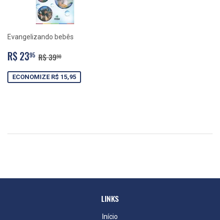
Evangelizando bebês
PREÇO
R$
PREÇO NORMAL
R$ 39,90
R$ 23
95
R$ 39
90
PROMOCIONAL
23,95
ECONOMIZE R$ 15,95
LINKS
Início