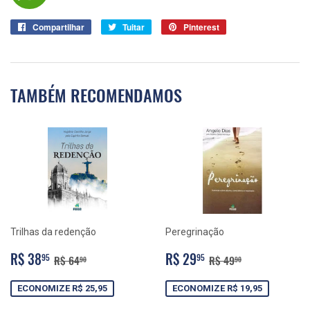
Compartilhar
Compartilhar
Tuitar
Tuitar
Pinterest
Pin
no
no
Facebook
Pinterest
TAMBÉM RECOMENDAMOS
Trilhas da redenção
Peregrinação
PREÇO
R$
PREÇO
R$
PREÇO NORMAL
R$ 64,90
PREÇO NORMAL
R$ 49,90
R$ 38
R$ 29
95
95
R$ 64
R$ 49
90
90
PROMOCIONAL
38,95
PROMOCIONAL
29,95
ECONOMIZE R$ 25,95
ECONOMIZE R$ 19,95