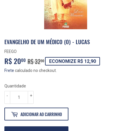
EVANGELHO DE UM MÉDICO (O) - LUCAS
FEEGO
R$ 20
PREÇO
R$
PREÇO
R$
00
R$ 32
90
ECONOMIZE R$ 12,90
NORMAL
32,90
PROMOCIONAL
20,00
Frete
calculado no checkout.
Quantidade
-
+
ADICIONAR AO CARRINHO