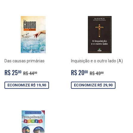
Das causas primárias
Inquisição e o outro lado (A)
PREÇO
R$
PREÇO
R$
PREÇO NORMAL
R$ 44,90
PREÇO NORMAL
R$ 49,90
R$ 25
R$ 20
00
00
R$ 44
R$ 49
90
90
PROMOCIONAL
25,00
PROMOCIONAL
20,00
ECONOMIZE R$ 19,90
ECONOMIZE R$ 29,90