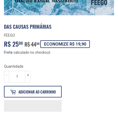
DAS CAUSAS PRIMÁRIAS
FEEGO
R$ 25
PREÇO
R$
PREÇO
R$
00
R$ 44
90
ECONOMIZE R$ 19,90
NORMAL
44,90
PROMOCIONAL
25,00
Frete
calculado no checkout.
Quantidade
-
+
ADICIONAR AO CARRINHO