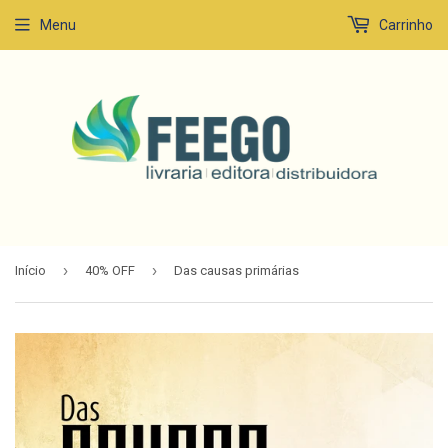
Menu
Carrinho
›
›
Início
40% OFF
Das causas primárias