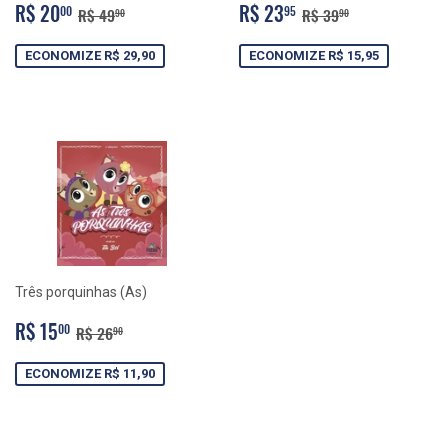
PREÇO
R$
PREÇO
R$
PREÇO NORMAL
R$ 49,90
PREÇO NORMAL
R$ 39,90
R$ 20
R$ 23
00
95
R$ 49
R$ 39
90
90
PROMOCIONAL
20,00
PROMOCIONAL
23,95
ECONOMIZE R$ 29,90
ECONOMIZE R$ 15,95
Três porquinhas (As)
PREÇO
R$
PREÇO NORMAL
R$ 26,90
R$ 15
00
R$ 26
90
PROMOCIONAL
15,00
ECONOMIZE R$ 11,90