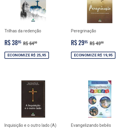
Trilhas da redenção
Peregrinação
PREÇO
R$
PREÇO
R$
PREÇO NORMAL
R$ 64,90
PREÇO NORMAL
R$ 49,90
R$ 38
R$ 29
95
95
R$ 64
R$ 49
90
90
PROMOCIONAL
38,95
PROMOCIONAL
29,95
ECONOMIZE R$ 25,95
ECONOMIZE R$ 19,95
Inquisição e o outro lado (A)
Evangelizando bebês