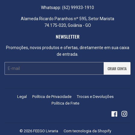
Whatsapp: (62) 99933-1910
Alameda Ricardo Paranhos nº 595, Setor Marista
74.175-020, Goiânia - GO
NEWSLETTER
Promoções, novos produtos e ofertas, diretamente em sua caixa
de entrada.
E-
CRIAR CONTA
mail
Legal
Política de Privacidade
Trocas e Devoluções
Política de Frete
Faceboo
Ins
© 2026
FEEGO Livraria
Com tecnologia da Shopify