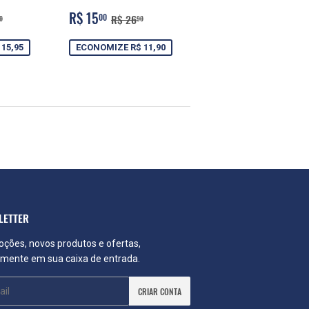
PREÇO
R$
O NORMAL
R$ 39,90
PREÇO NORMAL
R$ 26,90
R$ 15
00
R$ 26
0
90
NAL
95
PROMOCIONAL
15,00
15,95
ECONOMIZE R$ 11,90
LETTER
ções, novos produtos e ofertas,
amente em sua caixa de entrada.
CRIAR CONTA