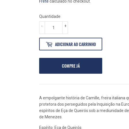
NORMAL
49,90
PROMOCIONAL
20,00
Frete
calculado no checkout.
Quantidade
-
+
ADICIONAR AO CARRINHO
COMPRE JÁ
A empolgante história de Camille, freira italian
protetora dos perseguidos pela Inquisição na Eur
espíritos de Eça de Queirós sob a mediunidade d
de Menezes.
Espírito: Eça de Queirós