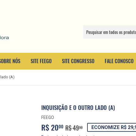
SOBRE NÓS
SITE FEEGO
SITE CONGRESSO
FALE CONOSCO
 lado (A)
INQUISIÇÃO E O OUTRO LADO (A)
FEEGO
R$ 20
PREÇO
R$
PREÇO
R$
00
R$ 49
ECONOMIZE R$ 29,
90