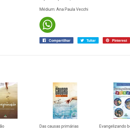
Médium: Ana Paula Vecchi
Compartilhar
Compartilhar
Tuitar
Tuitar
Pinterest
no
Facebook
ção
Das causas primárias
Evangelizando 