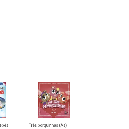
Pin
no
Pinterest
bebês
Três porquinhas (As)