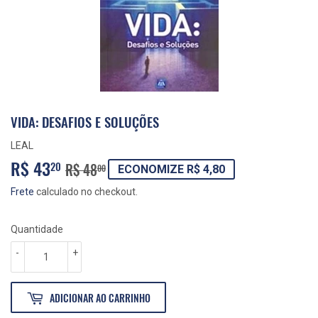
VIDA: DESAFIOS E SOLUÇÕES
LEAL
R$ 43
PREÇO
R$
PREÇO
R$
20
R$ 48
00
ECONOMIZE R$ 4,80
NORMAL
48,00
PROMOCIONAL
43,20
Frete
calculado no checkout.
Quantidade
-
+
ADICIONAR AO CARRINHO