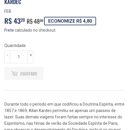
KARDEC
FEB
R$ 43
PREÇO
R$
PREÇO
R$
20
R$ 48
00
ECONOMIZE R$ 4,80
NORMAL
48,00
PROMOCIONAL
43,20
Frete
calculado no checkout.
Quantidade
-
+
ESGOTADO
Durante todo o período em que codificou a Doutrina Espírita, entre
1857 e 1869, Allan Kardec permitiu-se apenas um passeio de
lazer. Suas demais viagens foram feitas sempre no interesse do
Espiritismo, nas férias de verão da Sociedade Espírita de Paris,
para observar o desenvolvimento da Doutrina, instruir os grupos