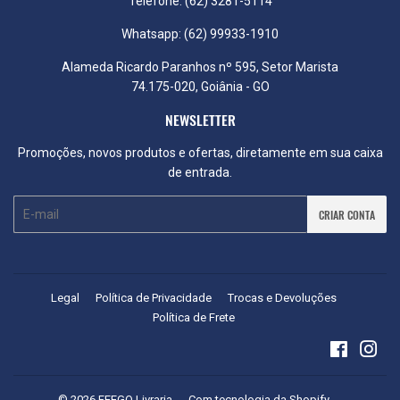
Telefone: (62) 3281-5114
Whatsapp: (62) 99933-1910
Alameda Ricardo Paranhos nº 595, Setor Marista
74.175-020, Goiânia - GO
NEWSLETTER
Promoções, novos produtos e ofertas, diretamente em sua caixa
de entrada.
E-
CRIAR CONTA
mail
Legal
Política de Privacidade
Trocas e Devoluções
Política de Frete
Faceboo
Ins
© 2026
FEEGO Livraria
Com tecnologia da Shopify