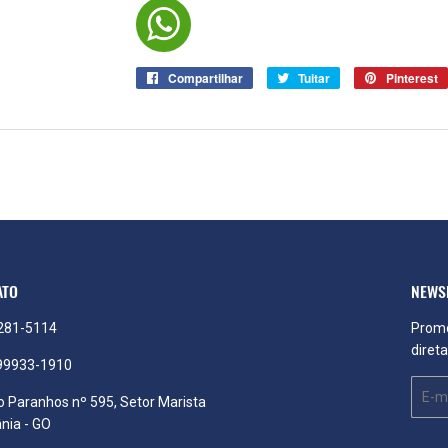
Compartilhar
Compartilhar
Tuitar
Tuitar
Pinterest
no
Facebook
ATO
NEWS
3281-5114
Promo
diret
 99933-1910
E-
 Paranhos nº 595, Setor Marista
mail
nia - GO