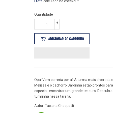
NORMAL
22,00
PROMOCIONAL
19,80
Frete
calculado no checkout.
Quantidade
-
+
ADICIONAR AO CARRINHO
Opa! Vem correria por aí! A turma mais divertida
Melissa e o cachorro Sardinha estão prontos par
especial: encontrar um grande tesouro. Descubra
turminha nessa tarefa.
Autor: Taciana Chequetti