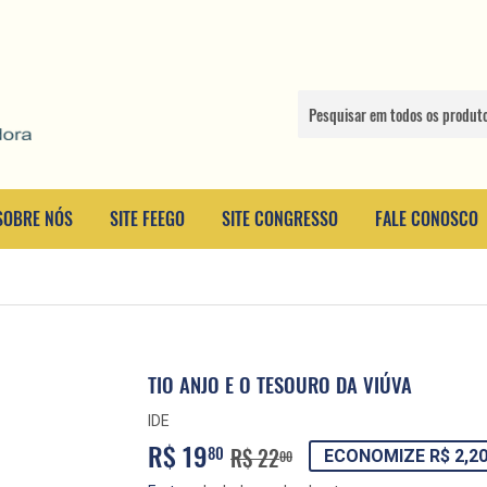
SOBRE NÓS
SITE FEEGO
SITE CONGRESSO
FALE CONOSCO
TIO ANJO E O TESOURO DA VIÚVA
IDE
R$ 19
PREÇO
R$
PREÇO
R$
80
R$ 22
ECONOMIZE R$ 2,2
00