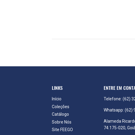
LINKS
ENTRE EM CONT
Início
Telefone: (62) 
Coleções
Whatsapp: (62)
Catálogo
Alameda Ricardo
Sobre Nós
74.175-020, Goiâ
Site FEEGO