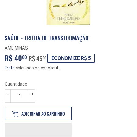
SAÚDE - TRILHA DE TRANSFORMAÇÃO
AME MINAS
R$ 40
PREÇO
R$
PREÇO
R$
00
R$ 45
00
ECONOMIZE R$ 5
NORMAL
45,00
PROMOCIONAL
40,00
Frete
calculado no checkout.
Quantidade
-
+
ADICIONAR AO CARRINHO