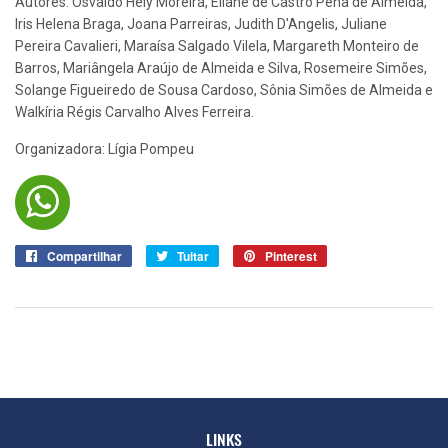
Autores:
Osvaldo Hely Moreira, Eliane de Castro Pena de Almeida,
Iris Helena Braga, Joana Parreiras, Judith D'Angelis, Juliane
Pereira Cavalieri, Maraísa Salgado Vilela, Margareth Monteiro de
Barros, Mariângela Araújo de Almeida e Silva, Rosemeire Simões,
Solange Figueiredo de Sousa Cardoso, Sônia Simões de Almeida e
Walkíria Régis Carvalho Alves Ferreira.
Organizadora: Lígia Pompeu
Compartilhar
Compartilhar
Tuitar
Tuitar
Pinterest
Pin
no
no
Facebook
Pinterest
LINKS