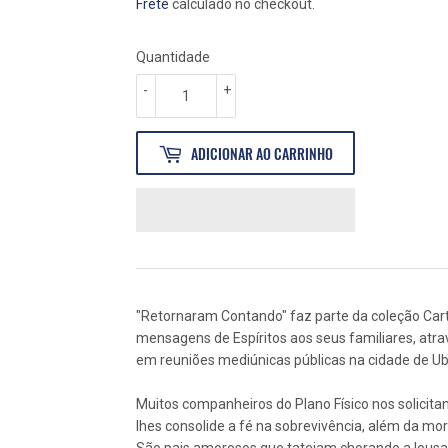
NORMAL
34,00
PROMOCIONAL
30,60
Frete
calculado no checkout.
Quantidade
-
+
ADICIONAR AO CARRINHO
"Retornaram Contando" faz parte da coleção Cart
mensagens de Espíritos aos seus familiares, atr
em reuniões mediúnicas públicas na cidade de U
Muitos companheiros do Plano Físico nos solicit
lhes consolide a fé na sobrevivência, além da mor