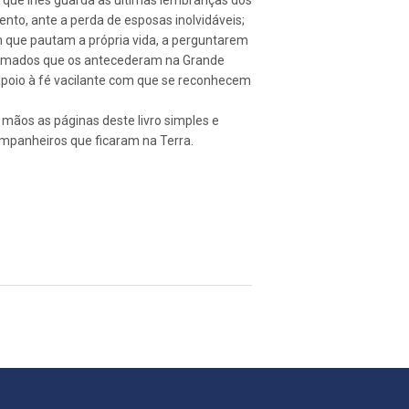
 que lhes guarda as últimas lembranças dos
ento, ante a perda de esposas inolvidáveis;
m que pautam a própria vida, a perguntarem
s amados que os antecederam na Grande
apoio à fé vacilante com que se reconhecem
mãos as páginas deste livro simples e
mpanheiros que ficaram na Terra.
Pin
no
Pinterest