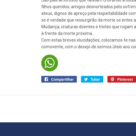
São pais amorosos que tateiam chorando a lousa
filhos queridos; amigos desnorteados pelo sofrim
ateus, dignos de apreço pela respeitabilidade co
se é verdade que ressurgirão da morte os ente
Mudança; criaturas doentes e tristes que rogam 
à frente da morte próxima...
Com estas breves elucidações, colocamos-te nas 
comovente, com o desejo de sermos úteis aos co
Compartilhar
Compartilhar
Tuitar
Tuitar
Pinterest
no
Facebook