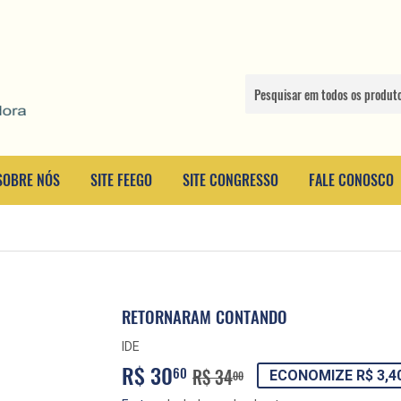
SOBRE NÓS
SITE FEEGO
SITE CONGRESSO
FALE CONOSCO
RETORNARAM CONTANDO
IDE
R$ 30
PREÇO
R$
PREÇO
R$
60
R$ 34
ECONOMIZE R$ 3,4
00