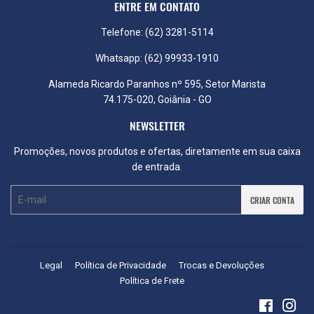
ENTRE EM CONTATO
Telefone: (62) 3281-5114
Whatsapp: (62) 99933-1910
Alameda Ricardo Paranhos nº 595, Setor Marista
74.175-020, Goiânia - GO
NEWSLETTER
Promoções, novos produtos e ofertas, diretamente em sua caixa
de entrada.
E-
CRIAR CONTA
mail
Legal
Política de Privacidade
Trocas e Devoluções
Política de Frete
Faceboo
Ins