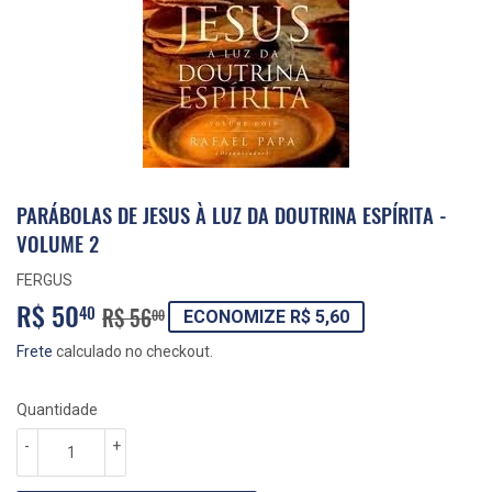
PARÁBOLAS DE JESUS À LUZ DA DOUTRINA ESPÍRITA -
VOLUME 2
FERGUS
R$ 50
PREÇO
R$
PREÇO
R$
40
R$ 56
00
ECONOMIZE R$ 5,60
NORMAL
56,00
PROMOCIONAL
50,40
Frete
calculado no checkout.
Quantidade
-
+