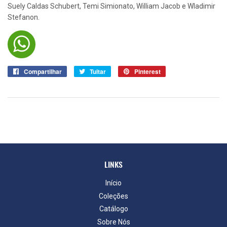
Suely Caldas Schubert, Temi Simionato, William Jacob e Wladimir
Stefanon.
Compartilhar
Compartilhar
Tuitar
Tuitar
Pinterest
Pin
no
no
Facebook
Pinterest
LINKS
Início
Coleções
Catálogo
Sobre Nós