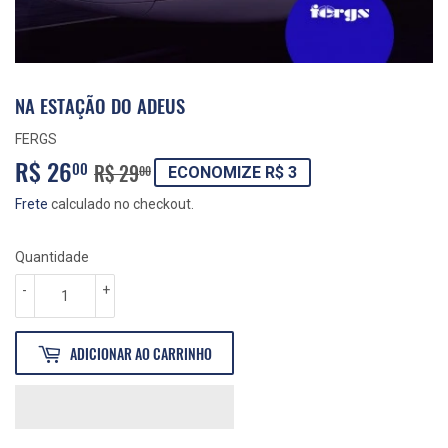
NA ESTAÇÃO DO ADEUS
FERGS
R$ 26
PREÇO
R$
PREÇO
R$
00
R$ 29
00
ECONOMIZE R$ 3
NORMAL
29,00
PROMOCIONAL
26,00
Frete
calculado no checkout.
Quantidade
-
+
ADICIONAR AO CARRINHO