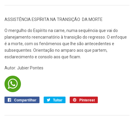
ASSISTÊNCIA ESPÍRITA NA TRANSIÇÃO DA MORTE
O mergulho do Espírito na carne, numa sequência que vai do
planejamento reencarnatório à transição do regresso. O enfoque
é a morte, com os fenômenos que lhe são antecedentes e
subsequentes. Orientação no amparo aos que partem,
esclarecimento e consolo aos que ficam.
Autor:
Jubier Pontes
Compartilhar
Compartilhar
Tuitar
Tuitar
Pinterest
Pin
no
no
Facebook
Pinterest