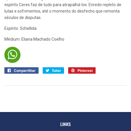
espírito Ceres faz de tudo para atrapalhá-los. Enredo repleto de
lutas e sofrimentos, até o momento do desfecho que remonta
séculos de disputas.
Espírito: Schellida
Médium: Eliana Machado Coelho
Compartilhar
Compartilhar
Tuitar
Tuitar
Pinterest
Pin
no
no
Facebook
Pinterest
LINKS