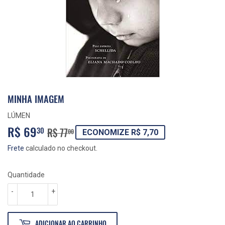
MINHA IMAGEM
LÚMEN
R$ 69
PREÇO
R$
PREÇO
R$
30
R$ 77
00
ECONOMIZE R$ 7,70
NORMAL
77,00
PROMOCIONAL
69,30
Frete
calculado no checkout.
Quantidade
-
+
ADICIONAR AO CARRINHO