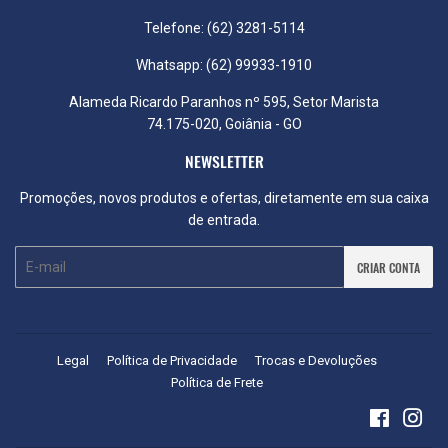
Telefone: (62) 3281-5114
Whatsapp: (62) 99933-1910
Alameda Ricardo Paranhos nº 595, Setor Marista
74.175-020, Goiânia - GO
NEWSLETTER
Promoções, novos produtos e ofertas, diretamente em sua caixa
de entrada.
E-
CRIAR CONTA
mail
Legal
Política de Privacidade
Trocas e Devoluções
Política de Frete
Faceboo
Ins