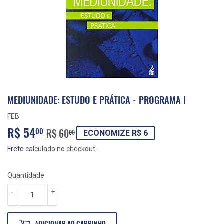
MEDIUNIDADE: ESTUDO E PRÁTICA - PROGRAMA I
FEB
R$ 54
PREÇO
R$
PREÇO
R$
00
R$ 60
00
ECONOMIZE R$ 6
NORMAL
60,00
PROMOCIONAL
54,00
Frete
calculado no checkout.
Quantidade
-
+
ADICIONAR AO CARRINHO