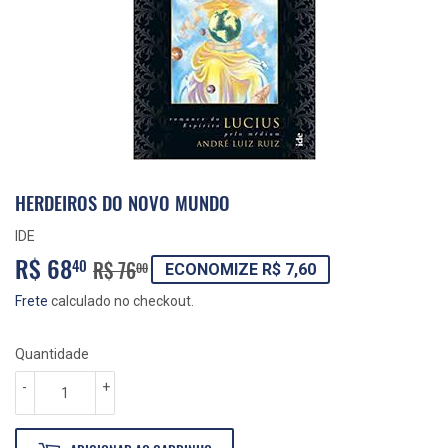
HERDEIROS DO NOVO MUNDO
IDE
R$ 68
PREÇO
R$
PREÇO
R$
40
R$ 76
00
ECONOMIZE R$ 7,60
NORMAL
76,00
PROMOCIONAL
68,40
Frete
calculado no checkout.
Quantidade
-
+