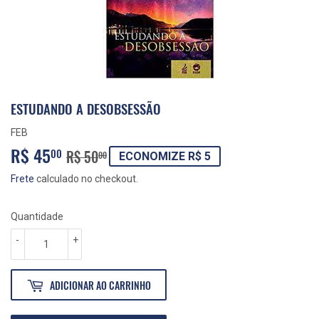
ESTUDANDO A DESOBSESSÃO
FEB
R$ 45
PREÇO
R$
PREÇO
R$
00
R$ 50
00
ECONOMIZE R$ 5
NORMAL
50,00
PROMOCIONAL
45,00
Frete
calculado no checkout.
Quantidade
-
+
ADICIONAR AO CARRINHO