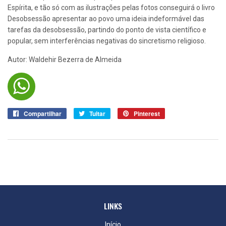
Espírita, e tão só com as ilustrações pelas fotos conseguirá o livro
Desobsessão apresentar ao povo uma ideia indeformável das
tarefas da desobsessão, partindo do ponto de vista científico e
popular, sem interferências negativas do sincretismo religioso.
Autor: Waldehir Bezerra de Almeida
Compartilhar
Compartilhar
Tuitar
Tuitar
Pinterest
Pin
no
no
Facebook
Pinterest
LINKS
Início