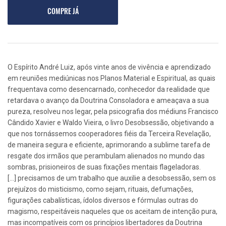
COMPRE JÁ
O Espírito André Luiz, após vinte anos de vivência e aprendizado
em reuniões mediúnicas nos Planos Material e Espiritual, as quais
frequentava como desencarnado, conhecedor da realidade que
retardava o avanço da Doutrina Consoladora e ameaçava a sua
pureza, resolveu nos legar, pela psicografia dos médiuns Francisco
Cândido Xavier e Waldo Vieira, o livro Desobsessão, objetivando a
que nos tornássemos cooperadores fiéis da Terceira Revelação,
de maneira segura e eficiente, aprimorando a sublime tarefa de
resgate dos irmãos que perambulam alienados no mundo das
sombras, prisioneiros de suas fixações mentais flageladoras.
[...] precisamos de um trabalho que auxilie a desobsessão, sem os
prejuízos do misticismo, como sejam, rituais, defumações,
figurações cabalísticas, ídolos diversos e fórmulas outras do
magismo, respeitáveis naqueles que os aceitam de intenção pura,
mas incompatíveis com os princípios libertadores da Doutrina