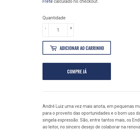
NORMAL
40,00
PROMOCIONAL
36,00
Frete
calculado no checkout.
Quantidade
-
+
ADICIONAR AO CARRINHO
COMPRE JÁ
André Luiz uma vez mais anota, em pequenas má
para o proveito das oportunidades e o bom uso da 
singela expressão. São, entre tantos mais, os En
ao leitor, no sincero desejo de colaborar na ren