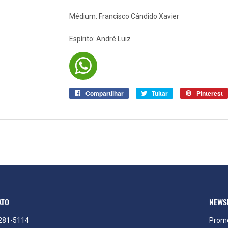
Médium: Francisco Cândido Xavier
Espírito: André Luiz
Compartilhar
Compartilhar
Tuitar
Tuitar
Pinterest
no
Facebook
ATO
NEWS
3281-5114
Promo