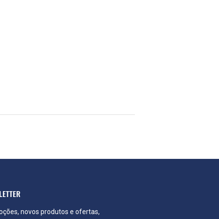
Pin
no
Pinterest
LETTER
ções, novos produtos e ofertas,