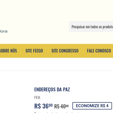
SOBRE NÓS
SITE FEEGO
SITE CONGRESSO
FALE CONOSCO
ENDEREÇOS DA PAZ
FEB
R$ 36
PREÇO
R$
PREÇO
R$
00
R$ 40
ECONOMIZE R$ 4
00