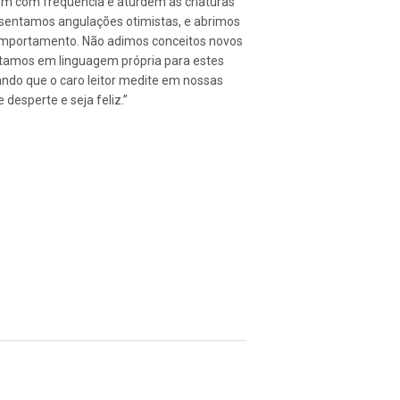
em com freqüência e aturdem as criaturas
sentamos angulações otimistas, e abrimos
 comportamento. Não adimos conceitos novos
ntamos em linguagem própria para estes
ndo que o caro leitor medite em nossas
desperte e seja feliz.”
Pin
no
Pinterest