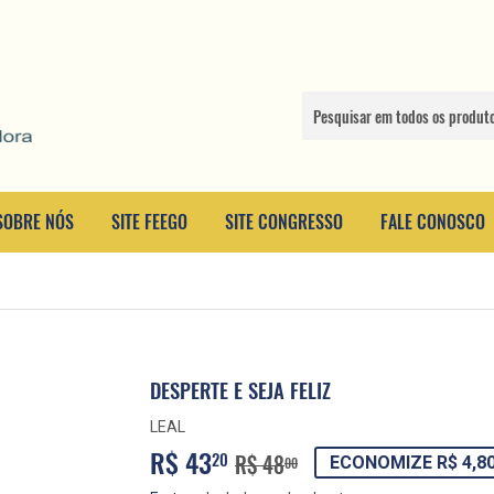
SOBRE NÓS
SITE FEEGO
SITE CONGRESSO
FALE CONOSCO
DESPERTE E SEJA FELIZ
LEAL
R$ 43
PREÇO
R$
PREÇO
R$
20
R$ 48
ECONOMIZE R$ 4,8
00