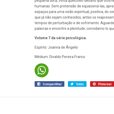
pequena obra, trinta questões-desafio que ocorr
humanas. Sem pretensão de equacioná-las, apre
espaços para uma visão espiritual, positiva, do
que já não sejam conhecidos, antes os reaprese
tempos de perturbação e de sofrimento. Aguarda
palavras e encontre a plenitude, convidamo-lo que 
Volume 7 da série psicológica.
Espírito: Joanna de Ângelis
Médium: Divaldo Pereira Franco
Compartilhar
Compartilhar
Tuitar
Tuitar
Pinterest
no
Facebook