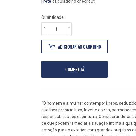
NORMAL
48,00
PROMOCIONAL
43,20
Frete
calculado no checkout.
Quantidade
-
+
ADICIONAR AO CARRINHO
COMPRE JÁ
“O homem e a mulher contemporâneos, seduzido
que lhes propicia luxo, lazer e gozos, permanec
responsabilidades espirituais. Considerando-as d
de que podem remediar a situação íntima a qualq
emoção para o exterior, com grandes prejuízos da