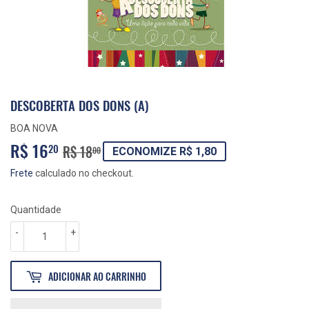
DESCOBERTA DOS DONS (A)
BOA NOVA
R$ 16
PREÇO
R$
PREÇO
R$
20
R$ 18
00
ECONOMIZE R$ 1,80
NORMAL
18,00
PROMOCIONAL
16,20
Frete
calculado no checkout.
Quantidade
-
+
ADICIONAR AO CARRINHO