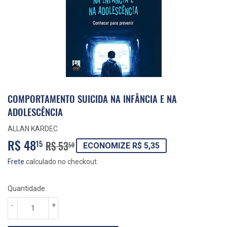
COMPORTAMENTO SUICIDA NA INFÂNCIA E NA
ADOLESCÊNCIA
ALLAN KARDEC
R$ 48
PREÇO
R$
PREÇO
R$
15
R$ 53
50
ECONOMIZE R$ 5,35
NORMAL
53,50
PROMOCIONAL
48,15
Frete
calculado no checkout.
Quantidade
-
+