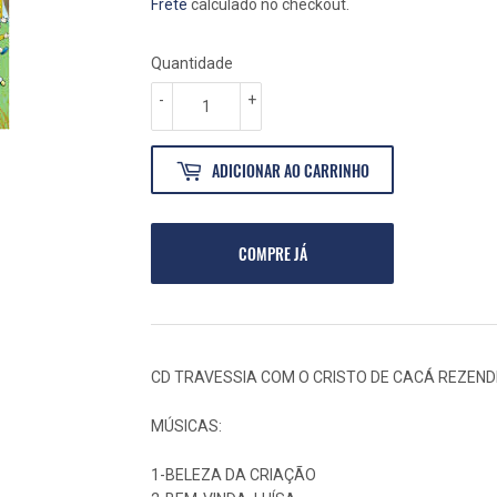
NORMAL
30,00
PROMOCIONAL
25,00
Frete
calculado no checkout.
Quantidade
-
+
ADICIONAR AO CARRINHO
COMPRE JÁ
CD TRAVESSIA COM O CRISTO DE CACÁ REZEND
MÚSICAS:
1-BELEZA DA CRIAÇÃO