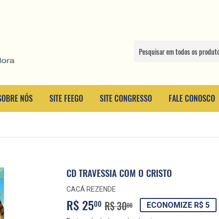
SOBRE NÓS
SITE FEEGO
SITE CONGRESSO
FALE CONOSCO
CD TRAVESSIA COM O CRISTO
CACÁ REZENDE
R$ 25
PREÇO
R$
PREÇO
R$
00
R$ 30
ECONOMIZE R$ 5
00