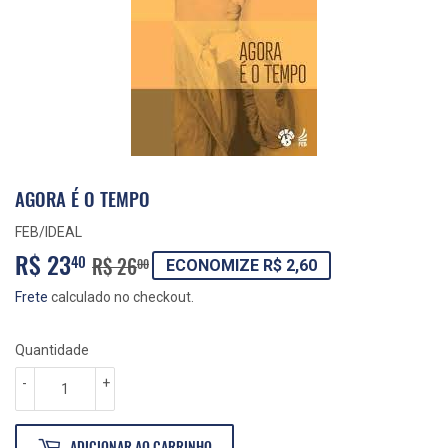
AGORA É O TEMPO
FEB/IDEAL
R$ 23
PREÇO
R$
PREÇO
R$
40
R$ 26
00
ECONOMIZE R$ 2,60
NORMAL
26,00
PROMOCIONAL
23,40
Frete
calculado no checkout.
Quantidade
-
+
ADICIONAR AO CARRINHO