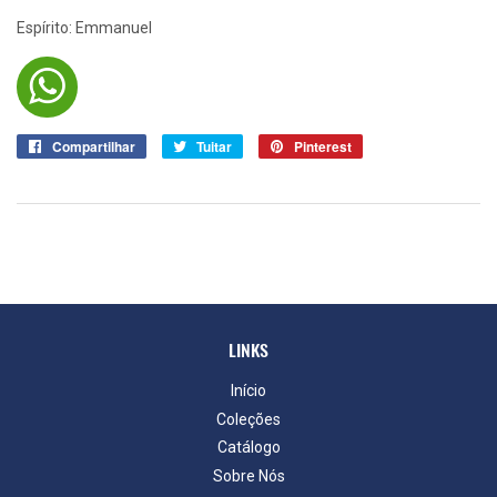
Espírito: Emmanuel
Compartilhar
Compartilhar
Tuitar
Tuitar
Pinterest
Pin
no
no
Facebook
Pinterest
LINKS
Início
Coleções
Catálogo
Sobre Nós