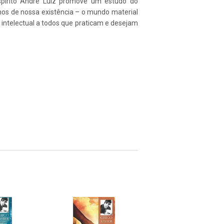
 Espírito André Luiz promove um estudo do
anos de nossa existência – o mundo material
 intelectual a todos que praticam e desejam
Pin
no
Pinterest