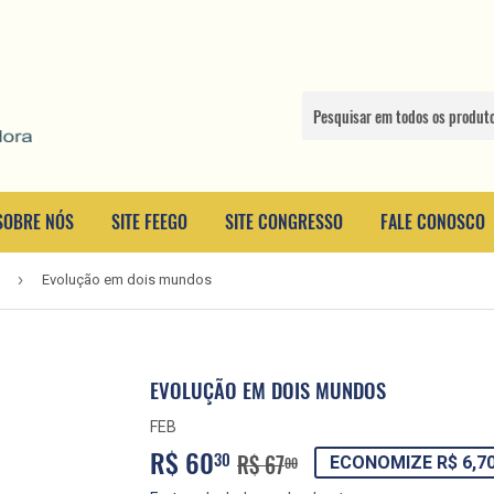
SOBRE NÓS
SITE FEEGO
SITE CONGRESSO
FALE CONOSCO
›
Evolução em dois mundos
EVOLUÇÃO EM DOIS MUNDOS
FEB
R$ 60
PREÇO
R$
PREÇO
R$
30
R$ 67
ECONOMIZE R$ 6,7
00