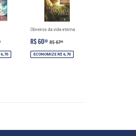
Obreiros da vida eterna
PREÇO
R$
O NORMAL
R$ 67,00
PREÇO NORMAL
R$ 67,00
R$ 60
30
R$ 67
0
00
NAL
30
PROMOCIONAL
60,30
6,70
ECONOMIZE R$ 6,70