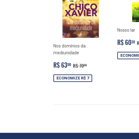
Nosso lar
PREÇO
R$ 60
30
R
PROMO
Nos domínios da
mediunidade
ECONOMIZ
PREÇO
R$
PREÇO NORMAL
R$ 70,00
R$ 63
00
R$ 70
00
PROMOCIONAL
63,00
ECONOMIZE R$ 7