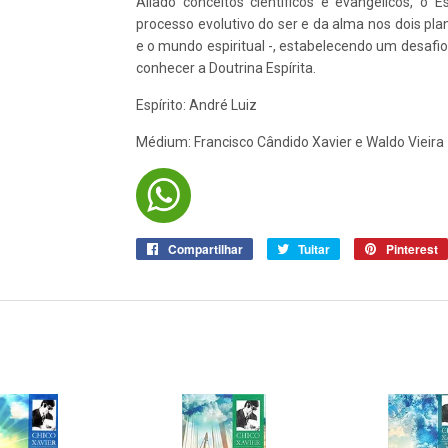
Aliado conceitos científicos e evangélicos, o
processo evolutivo do ser e da alma nos dois pl
e o mundo espiritual -, estabelecendo um desafio
conhecer a Doutrina Espírita.
Espírito: André Luiz
Médium: Francisco Cândido Xavier e Waldo Vieira
Compartilhar
Compartilhar
Tuitar
Tuitar
Pinterest
no
Facebook