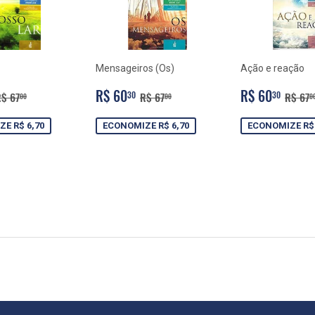
Mensageiros (Os)
Ação e reação
R$
PREÇO
R$
PREÇO
R$
PREÇO NORMAL
R$ 67,00
PREÇO NORMAL
R$ 67,00
PREÇ
R$ 60
R$ 60
30
30
$ 67
R$ 67
R$ 67
00
00
0
CIONAL
60,30
PROMOCIONAL
60,30
PROMOCIO
60,
E R$ 6,70
ECONOMIZE R$ 6,70
ECONOMIZE R$ 