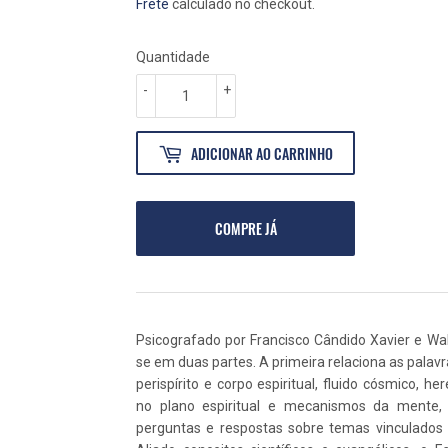
NORMAL
67,00
PROMOCIONAL
60,30
Frete
calculado no checkout.
Quantidade
-
+
ADICIONAR AO CARRINHO
COMPRE JÁ
Psicografado por Francisco Cândido Xavier e Wa
se em duas partes. A primeira relaciona as palavr
perispírito e corpo espiritual, fluido cósmico, h
no plano espiritual e mecanismos da mente,
perguntas e respostas sobre temas vinculados a