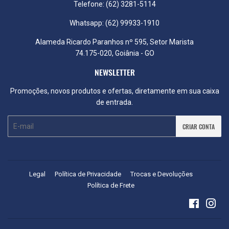
Telefone: (62) 3281-5114
Whatsapp: (62) 99933-1910
Alameda Ricardo Paranhos nº 595, Setor Marista
74.175-020, Goiânia - GO
NEWSLETTER
Promoções, novos produtos e ofertas, diretamente em sua caixa
de entrada.
E-
CRIAR CONTA
mail
Legal
Política de Privacidade
Trocas e Devoluções
Política de Frete
Faceboo
Ins