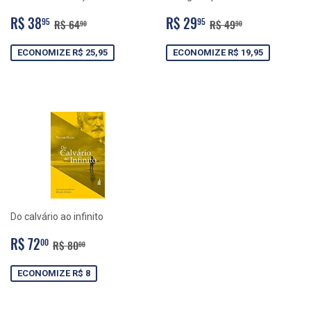
PREÇO
R$
PREÇO
R$
PREÇO NORMAL
R$ 64,90
PREÇO NORMAL
R$ 49,90
R$ 38
R$ 29
95
95
R$ 64
R$ 49
90
90
PROMOCIONAL
38,95
PROMOCIONAL
29,95
ECONOMIZE R$ 25,95
ECONOMIZE R$ 19,95
Do calvário ao infinito
PREÇO
R$
PREÇO NORMAL
R$ 80,00
R$ 72
00
R$ 80
00
PROMOCIONAL
72,00
ECONOMIZE R$ 8