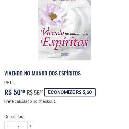
VIVENDO NO MUNDO DOS ESPÍRITOS
PETIT
R$ 50
PREÇO
R$
PREÇO
R$
40
R$ 56
00
ECONOMIZE R$ 5,60
NORMAL
56,00
PROMOCIONAL
50,40
Frete
calculado no checkout.
Quantidade
-
+