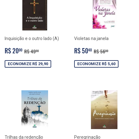
Inquisição e o outro lado (A)
Violetas na janela
PREÇO
R$
PREÇO
R$
PREÇO NORMAL
R$ 49,90
PREÇO NORMAL
R$ 56,00
R$ 20
R$ 50
00
40
R$ 49
R$ 56
90
00
PROMOCIONAL
20,00
PROMOCIONAL
50,40
ECONOMIZE R$ 29,90
ECONOMIZE R$ 5,60
Trilhas da redenção
Peregrinação